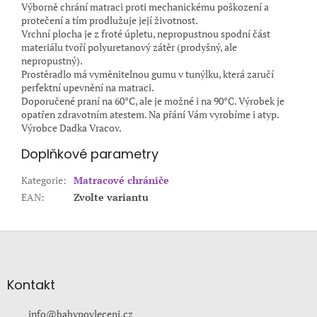
Výborně chrání matraci proti mechanickému poškození a
protečení a tím prodlužuje její životnost.
Vrchní plocha je z froté úpletu, nepropustnou spodní část
materiálu tvoří polyuretanový zátěr (prodyšný, ale
nepropustný).
Prostěradlo má vyměnitelnou gumu v tunýlku, která zaručí
perfektní upevnění na matraci.
Doporučené praní na 60°C, ale je možné i na 90°C. Výrobek je
opatřen zdravotním atestem. Na přání Vám vyrobíme i atyp.
Výrobce Dadka Vracov.
Doplňkové parametry
Kategorie
:
Matracové chrániče
EAN
:
Zvolte variantu
Z
á
p
a
Kontakt
t
í
info
@
babypovleceni.cz