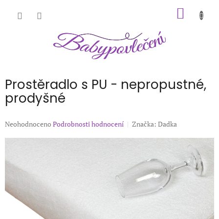
Přejít
NÁKUP
na
obsah
KOŠÍK
Prostěradlo s PU - nepropustné,
prodyšné
Průměrné
Neohodnoceno
Podrobnosti hodnocení
Značka:
Dadka
hodnocení
produktu
je
0,0
z
5
hvězdiček.