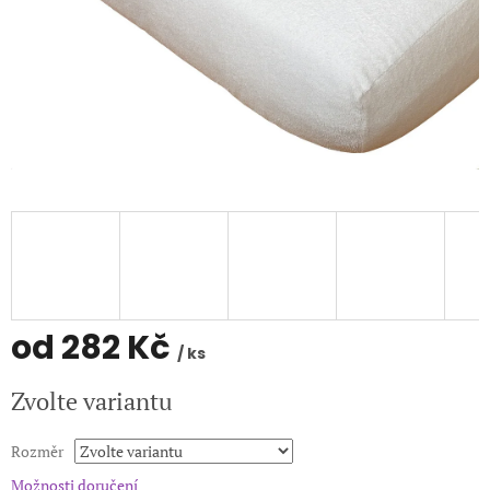
od
282 Kč
/ ks
Měrná
Zvolte variantu
cena:
Rozměr
Možnosti doručení