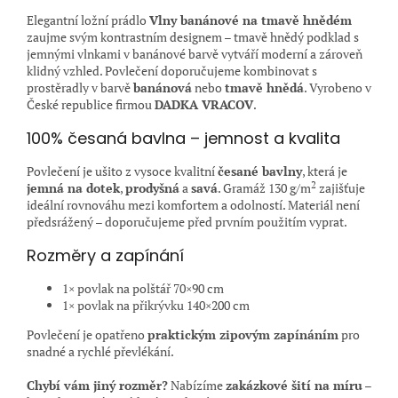
Elegantní ložní prádlo
Vlny banánové na tmavě hnědém
zaujme svým kontrastním designem – tmavě hnědý podklad s
jemnými vlnkami v banánové barvě vytváří moderní a zároveň
klidný vzhled. Povlečení doporučujeme kombinovat s
prostěradly v barvě
banánová
nebo
tmavě hnědá
. Vyrobeno v
České republice firmou
DADKA VRACOV
.
100% česaná bavlna – jemnost a kvalita
Povlečení je ušito z vysoce kvalitní
česané bavlny
, která je
2
jemná na dotek
,
prodyšná
a
savá
. Gramáž 130 g/m
zajišťuje
ideální rovnováhu mezi komfortem a odolností. Materiál není
předsrážený – doporučujeme před prvním použitím vyprat.
Rozměry a zapínání
1× povlak na polštář 70×90 cm
1× povlak na přikrývku 140×200 cm
Povlečení je opatřeno
praktickým zipovým zapínáním
pro
snadné a rychlé převlékání.
Chybí vám jiný rozměr?
Nabízíme
zakázkové šití na míru
–