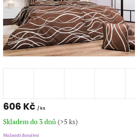
606 Kč
/ ks
Měrná
Skladem do 3 dnů
(>5 ks)
cena:
Možnosti doručení