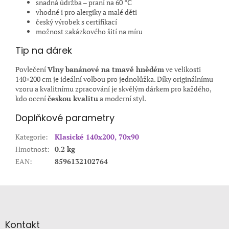
snadná údržba – praní na 60 °C
vhodné i pro alergiky a malé děti
český výrobek s certifikací
možnost zakázkového šití na míru
Tip na dárek
Povlečení
Vlny banánové na tmavě hnědém
ve velikosti
140×200 cm je ideální volbou pro jednolůžka. Díky originálnímu
vzoru a kvalitnímu zpracování je skvělým dárkem pro každého,
kdo ocení
českou kvalitu
a moderní styl.
Doplňkové parametry
Kategorie
:
Klasické 140x200, 70x90
Hmotnost
:
0.2 kg
EAN
:
8596132102764
Z
á
p
a
Kontakt