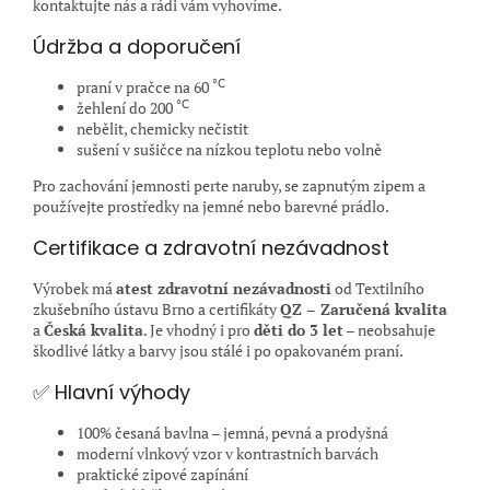
kontaktujte nás a rádi vám vyhovíme.
Údržba a doporučení
°C
praní v pračce na 60
°C
žehlení do 200
nebělit, chemicky nečistit
sušení v sušičce na nízkou teplotu nebo volně
Pro zachování jemnosti perte naruby, se zapnutým zipem a
používejte prostředky na jemné nebo barevné prádlo.
Certifikace a zdravotní nezávadnost
Výrobek má
atest zdravotní nezávadnosti
od Textilního
zkušebního ústavu Brno a certifikáty
QZ – Zaručená kvalita
a
Česká kvalita
. Je vhodný i pro
děti do 3 let
– neobsahuje
škodlivé látky a barvy jsou stálé i po opakovaném praní.
✅ Hlavní výhody
100% česaná bavlna – jemná, pevná a prodyšná
moderní vlnkový vzor v kontrastních barvách
praktické zipové zapínání