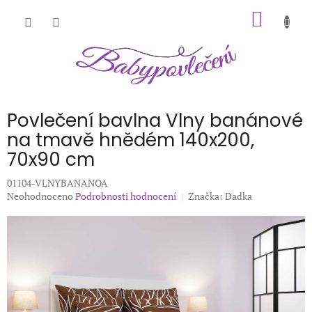
Přejít
NÁKUP
na
obsah
KOŠÍK
Povlečení bavlna Vlny banánové
na tmavě hnědém 140x200,
70x90 cm
01104-VLNYBANANOA
Průměrné
Neohodnoceno
Podrobnosti hodnocení
Značka:
Dadka
hodnocení
produktu
je
0,0
z
5
hvězdiček.