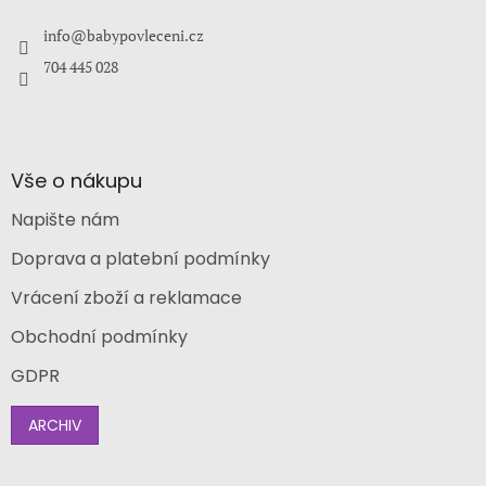
t
í
info
@
babypovleceni.cz
704 445 028
Vše o nákupu
Napište nám
Doprava a platební podmínky
Vrácení zboží a reklamace
Obchodní podmínky
GDPR
ARCHIV