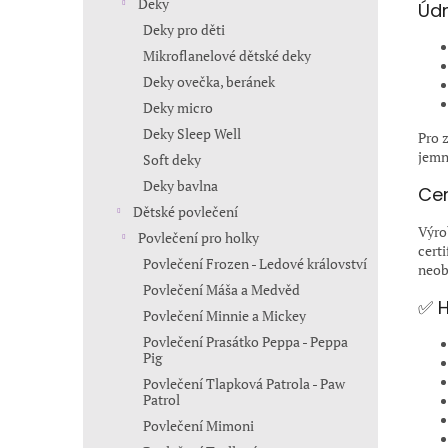
Deky
Údr
Deky pro děti
Mikroflanelové dětské deky
Deky ovečka, beránek
Deky micro
Deky Sleep Well
Pro 
jemn
Soft deky
Deky bavlna
Cer
Dětské povlečení
Výr
Povlečení pro holky
certi
Povlečení Frozen - Ledové království
neob
Povlečení Máša a Medvěd
✅ H
Povlečení Minnie a Mickey
Povlečení Prasátko Peppa - Peppa
Pig
Povlečení Tlapková Patrola - Paw
Patrol
Povlečení Mimoni