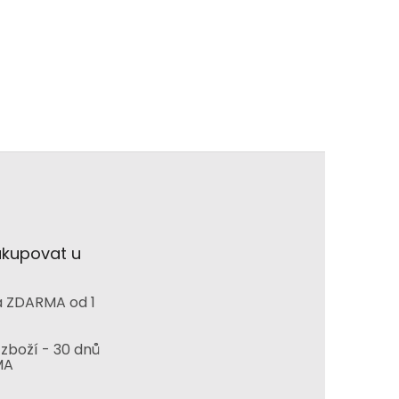
akupovat u
 ZDARMA od 1
zboží - 30 dnů
MA