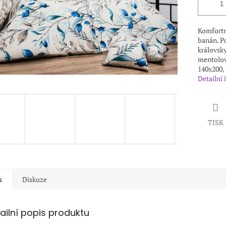
Komfortní
banán. P
královsk
mentolov
140x200,
Detailní
TISK
s
Diskuze
ailní popis produktu