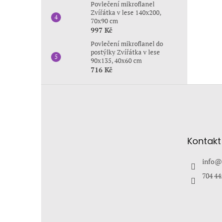
Povlečení mikroflanel
Zvířátka v lese 140x200,
70x90 cm
997 Kč
Povlečení mikroflanel do
postýlky Zvířátka v lese
90x135, 40x60 cm
716 Kč
Z
á
p
a
t
Kontakt
í
info
@
704 44