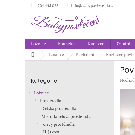
Přejít
704 445 028
info@babypovleceni.cz
na
obsah
Ložnice
Koupelna
Kuchyně
Ostatní
Domů
Ložnice
Povlečení
Bavlněné povle
P
Pov
o
Přeskočit
s
Kategorie
Průměr
Neohod
kategorie
t
hodnoc
r
produkt
Ložnice
a
je
Prostěradla
n
0,0
Dětská prostěradla
z
n
5
í
Mikroflanelová prostěradla
hvězdič
p
Jersey prostěradla
a
II. Jakost