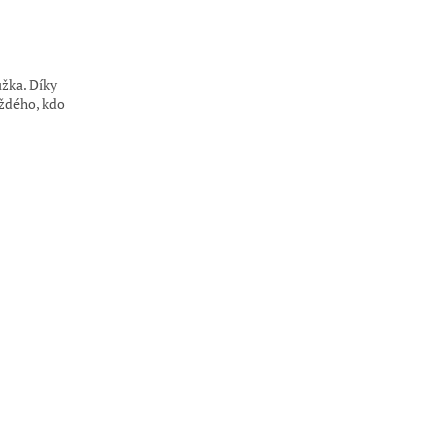
ůžka. Díky
ždého, kdo