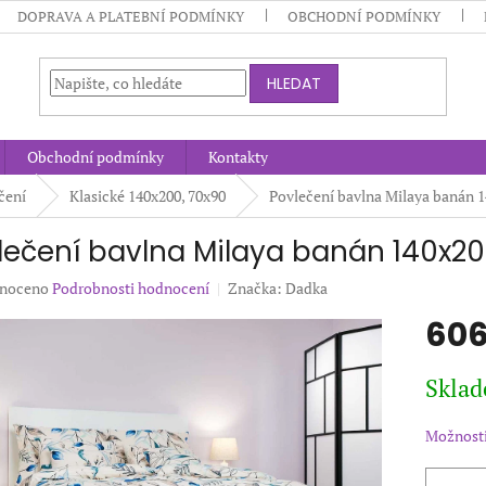
DOPRAVA A PLATEBNÍ PODMÍNKY
OBCHODNÍ PODMÍNKY
HLEDAT
Obchodní podmínky
Kontakty
čení
Klasické 140x200, 70x90
Povlečení bavlna Milaya banán 
lečení bavlna Milaya banán 140x2
né
noceno
Podrobnosti hodnocení
Značka:
Dadka
ení
606
u
Měrná
Sklad
cena:
ek.
Možnosti