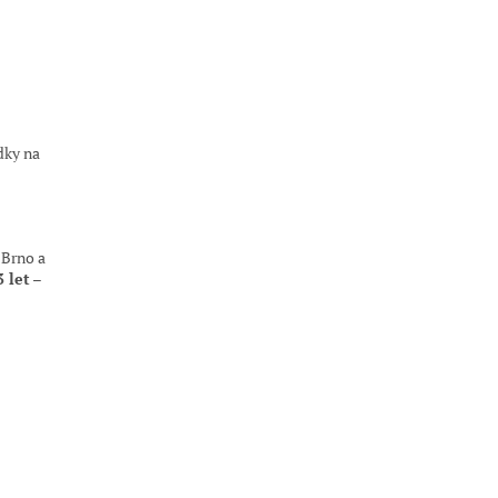
dky na
 Brno a
3 let
–