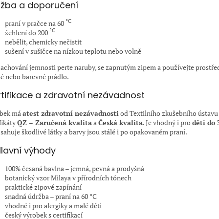
žba a doporučení
°C
praní v pračce na 60
°C
žehlení do 200
nebělit, chemicky nečistit
sušení v sušičce na nízkou teplotu nebo volně
zachování jemnosti perte naruby, se zapnutým zipem a používejte prostře
é nebo barevné prádlo.
tifikace a zdravotní nezávadnost
obek má
atest zdravotní nezávadnosti
od Textilního zkušebního ústavu
fikáty
QZ – Zaručená kvalita
a
Česká kvalita
. Je vhodný i pro
děti do 
sahuje škodlivé látky a barvy jsou stálé i po opakovaném praní.
lavní výhody
100% česaná bavlna – jemná, pevná a prodyšná
botanický vzor Milaya v přírodních tónech
praktické zipové zapínání
snadná údržba – praní na 60 °C
vhodné i pro alergiky a malé děti
český výrobek s certifikací