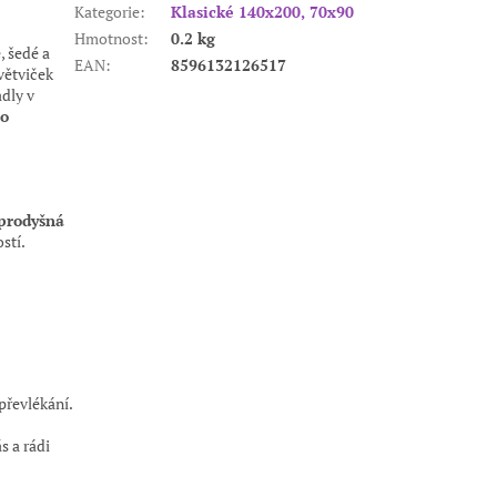
Kategorie
:
Klasické 140x200, 70x90
Hmotnost
:
0.2 kg
 šedé a
EAN
:
8596132126517
větviček
dly v
bo
prodyšná
stí.
převlékání.
s a rádi