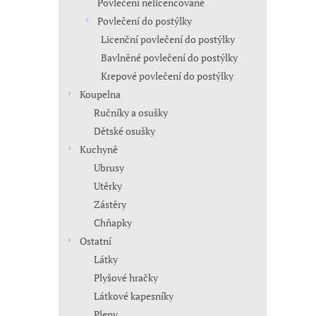
Povlečení nelicencované
Povlečení do postýlky
Licenční povlečení do postýlky
Bavlněné povlečení do postýlky
Krepové povlečení do postýlky
Koupelna
Ručníky a osušky
Dětské osušky
Kuchyně
Ubrusy
Utěrky
Zástěry
Chňapky
Ostatní
Látky
Plyšové hračky
Látkové kapesníky
Pleny