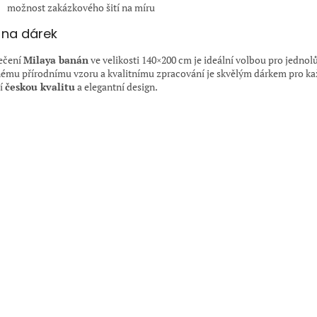
možnost zakázkového šití na míru
 na dárek
ečení
Milaya banán
ve velikosti 140×200 cm je ideální volbou pro jednol
ému přírodnímu vzoru a kvalitnímu zpracování je skvělým dárkem pro ka
í
českou kvalitu
a elegantní design.