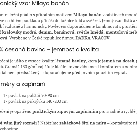
anický vzor Milaya banán
antní ložní prádlo s přírodním motivem
Milaya banán
v odstínech modré,
vé na bílém podkladu přináší do ložnice klid a svěžest. Jemný vzor listů a 
bí vzdušně a harmonicky. Povlečení doporučujeme kombinovat s prostěra
ě
královsky modrá, denim, banánová, světle hnědá, mentolová ne
lová
. Vyrobeno v České republice firmou
DADKA VRACOV
.
% česaná bavlna – jemnost a kvalita
čení je ušito z vysoce kvalitní
česané bavlny
, která je
jemná na dotek
,
2
vá
. Gramáž 130 g/m
zajišťuje ideální rovnováhu mezi komfortem a odolno
riál není předsrážený – doporučujeme před prvním použitím vyprat.
měry a zapínání
1× povlak na polštář 70×90 cm
1× povlak na přikrývku 140×200 cm
ečení je opatřeno
praktickým zipovým zapínáním
pro snadné a rychlé 
í vám jiný rozměr?
Nabízíme
zakázkové šití na míru
– kontaktujte ná
vyhovíme.