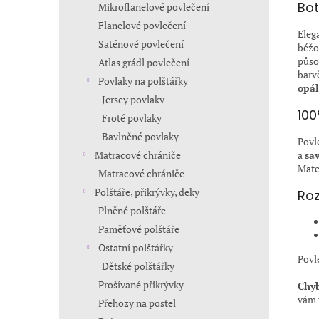
Bot
Mikroflanelové povlečení
Flanelové povlečení
Eleg
Saténové povlečení
béžo
půso
Atlas grádl povlečení
barv
Povlaky na polštářky
opá
Jersey povlaky
100
Froté povlaky
Bavlněné povlaky
Povle
a
sa
Matracové chrániče
Mate
Matracové chrániče
Polštáře, přikrývky, deky
Roz
Plněné polštáře
Paměťové polštáře
Ostatní polštářky
Povl
Dětské polštářky
Prošívané přikrývky
Chyb
vám 
Přehozy na postel