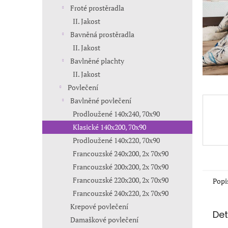
n
Froté prostěradla
e
II. Jakost
l
Bavněná prostěradla
II. Jakost
Bavlněné plachty
II. Jakost
Povlečení
Bavlněné povlečení
Prodloužené 140x240, 70x90
Klasické 140x200, 70x90
Prodloužené 140x220, 70x90
Francouzské 240x200, 2x 70x90
Francouzské 200x200, 2x 70x90
Francouzské 220x200, 2x 70x90
Popi
Francouzské 240x220, 2x 70x90
Krepové povlečení
Det
Damaškové povlečení