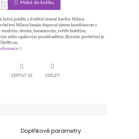
Přidat do košíku
 ložní prádlo z kvalitní jemné bavlny Milaya
ovlečení Milaya banán doporučujeme kombinovat s
y modrým, denim, banánovým, světle hnědým,
ým nebo opálovým prostěradlem. Rozměr povlečení je
 70x90 cm.
 informace
ZEPTAT SE
SDÍLET
Doplňkové parametry