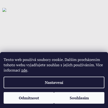
Tento web používá soubory cookie. Dalším procházením
tohoto webu vyjadřujete souhlas s jejich používáním. Více
informací
zde
.
Vytvořil Shoptet
Nastavení
Copyright 2026
www.babypovleceni.cz
. Všechna práva
Odmítnout
Souhlasím
vyhrazena.
Upravit nastavení cookies