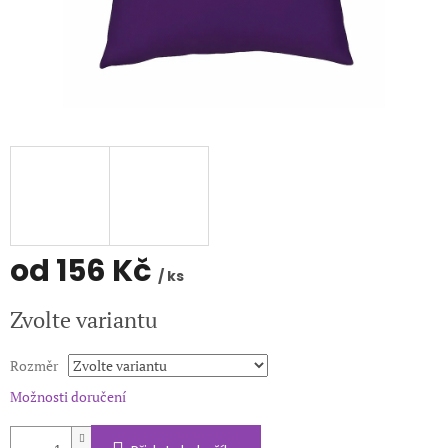
od
156 Kč
/ ks
Měrná
Zvolte variantu
cena:
Rozměr
Možnosti doručení