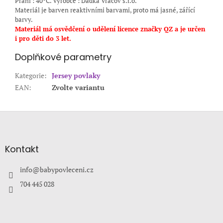
Praní : 40°C. Výrobce : Dadka Vracov s.r.o.
Materiál je barven reaktivními barvami, proto má jasné, zářící
barvy.
Materiál má osvědčení o udělení licence značky QZ a je určen
i pro děti do 3 let.
Doplňkové parametry
Kategorie
:
Jersey povlaky
EAN
:
Zvolte variantu
Z
á
p
a
Kontakt
t
í
info
@
babypovleceni.cz
704 445 028