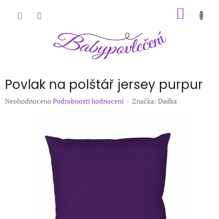
Přejít
NÁKUP
na
obsah
KOŠÍK
Povlak na polštář jersey purpur
Průměrné
Neohodnoceno
Podrobnosti hodnocení
Značka:
Dadka
hodnocení
produktu
je
0,0
z
5
hvězdiček.