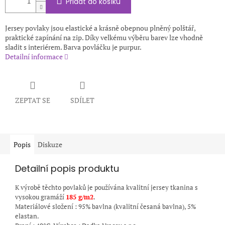
Přidat do košíku
Jersey povlaky jsou elastické a krásně obepnou plněný polštář,
praktické zapínání na zip. Díky velkému výběru barev lze vhodně
sladit s interiérem. Barva povláčku je purpur.
Detailní informace
ZEPTAT SE
SDÍLET
Popis
Diskuze
Detailní popis produktu
K výrobě těchto povlaků je používána kvalitní jersey tkanina s
vysokou gramáží
185
g/m2
.
Materiálové složení : 95% bavlna (kvalitní česaná bavlna), 5%
elastan.