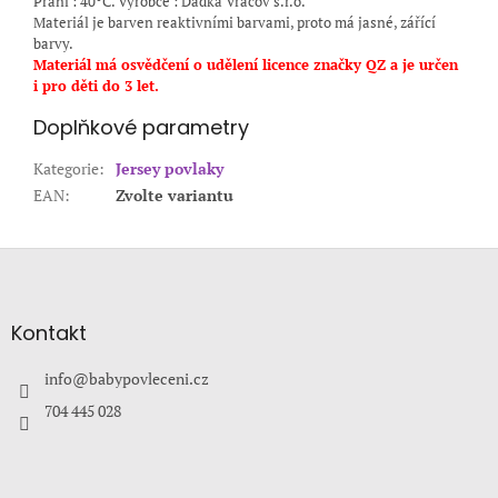
Praní : 40°C. Výrobce : Dadka Vracov s.r.o.
Materiál je barven reaktivními barvami, proto má jasné, zářící
barvy.
Materiál má osvědčení o udělení licence značky QZ a je určen
i pro děti do 3 let.
Doplňkové parametry
Kategorie
:
Jersey povlaky
EAN
:
Zvolte variantu
Z
á
p
a
Kontakt
t
í
info
@
babypovleceni.cz
704 445 028