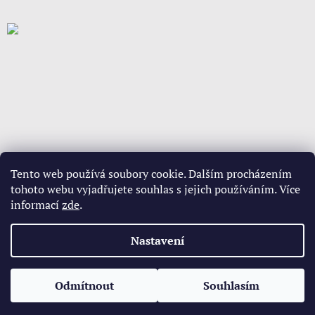
Tento web používá soubory cookie. Dalším procházením
tohoto webu vyjadřujete souhlas s jejich používáním. Více
informací
zde
.
Vytvořil Shoptet
Nastavení
Copyright 2026
www.babypovleceni.cz
. Všechna práva
Odmítnout
Souhlasím
vyhrazena.
Upravit nastavení cookies