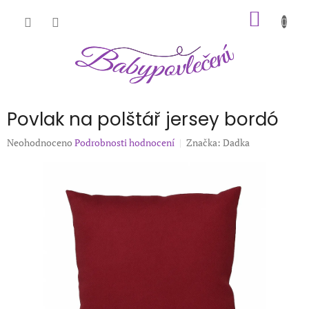
Přejít
NÁKUP
na
obsah
KOŠÍK
Povlak na polštář jersey bordó
Průměrné
Neohodnoceno
Podrobnosti hodnocení
Značka:
Dadka
hodnocení
produktu
je
0,0
z
5
hvězdiček.