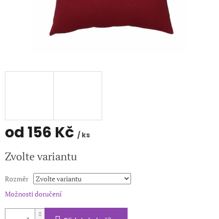
od
156 Kč
/ ks
Měrná
Zvolte variantu
cena:
Rozměr
Možnosti doručení