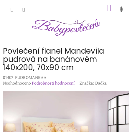
Přejít
NÁKUP
na
obsah
KOŠÍK
Povlečení flanel Mandevila
pudrová na banánovém
140x200, 70x90 cm
01402-PUDROMANBAA
Průměrné
Neohodnoceno
Podrobnosti hodnocení
Značka:
Dadka
hodnocení
produktu
je
0,0
z
5
hvězdiček.