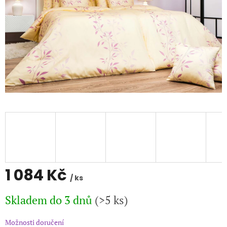
1 084 Kč
/ ks
Měrná
Skladem do 3 dnů
(>5 ks)
cena:
Možnosti doručení