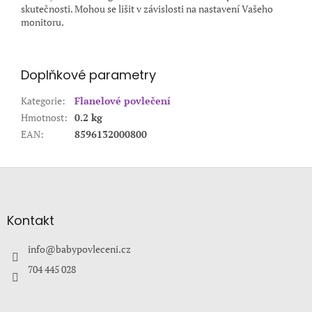
skutečnosti. Mohou se lišit v závislosti na nastavení Vašeho
monitoru.
Doplňkové parametry
Kategorie
:
Flanelové povlečení
Hmotnost
:
0.2 kg
EAN
:
8596132000800
Z
á
p
a
Kontakt
t
í
info
@
babypovleceni.cz
704 445 028