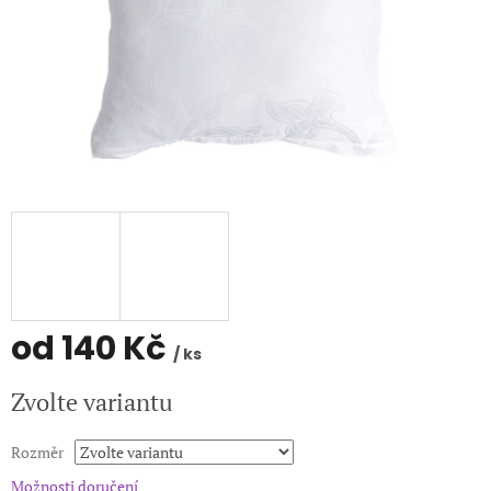
od
140 Kč
/ ks
Měrná
Zvolte variantu
cena:
Rozměr
Možnosti doručení