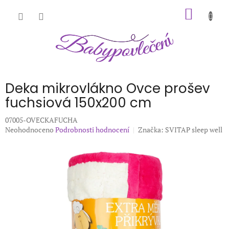
Přejít
NÁKUP
na
obsah
KOŠÍK
Deka mikrovlákno Ovce prošev
fuchsiová 150x200 cm
07005-OVECKAFUCHA
Průměrné
Neohodnoceno
Podrobnosti hodnocení
Značka:
SVITAP sleep well
hodnocení
produktu
je
0,0
z
5
hvězdiček.