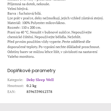
Příjemná na dotek, nekouše.
Velmi hřejivá.
Barva : fuchsiová/bílá.
Lze prát v pračce, deky nežmolkují, jejich vzhled zůstává stejný.
Materiál: 100% Polyester mikrovlákno.
Rozměr: 150 x 200 cm.
Praní na 40 °C. Nesušit v bubnové sušičce. Nepoužívejte
chemické čištění. Nepoužívejte bělidla. Nežehlit.
Před prvním použítím vždy vyperte. Perte odděleně dle
doporučené teploty. Po vyprání nechte důkladně proschnout.
Odstíny barev se můžou lehce lišit, v závislosti na nastavení
Vašeho monitoru.
Doplňkové parametry
Kategorie
:
Deky Sleep Well
Hmotnost
:
0.2 kg
EAN
:
8596339012378
Z