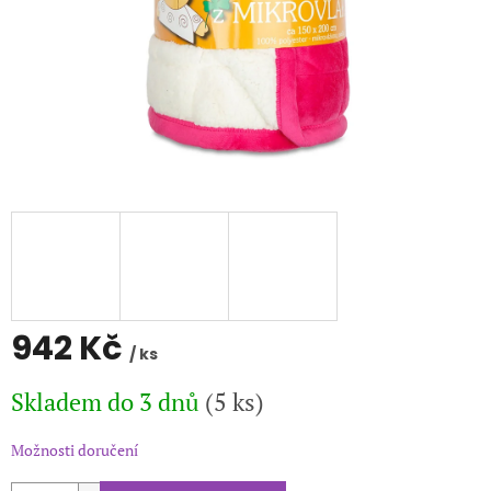
942 Kč
/ ks
Měrná
Skladem do 3 dnů
(5 ks)
cena:
Možnosti doručení