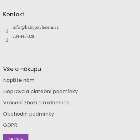
á
p
a
Kontakt
t
í
info
@
babypovleceni.cz
704 445 028
Vše o nákupu
Napište nám
Doprava a platební podmínky
Vrácení zboží a reklamace
Obchodní podmínky
GDPR
ARCHIV