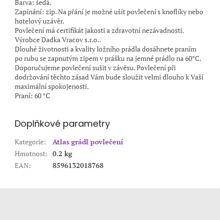
Barva: šedá.
Zapínání: zip. Na přání je možné ušít povlečení s knoflíky nebo
hotelový uzávěr.
Povlečení má certifikát jakosti a zdravotní nezávadnosti.
Výrobce Dadka Vracov s.r.o..
Dlouhé životnosti a kvality ložního prádla dosáhnete praním
po rubu se zapnutým zipem v prášku na jemné prádlo na 60°C.
Doporučujeme povlečení sušit v závěsu. Povlečení při
dodržování těchto zásad Vám bude sloužit velmi dlouho k Vaší
maximální spokojenosti.
Praní: 60 °C
Doplňkové parametry
Kategorie
:
Atlas grádl povlečení
Hmotnost
:
0.2 kg
EAN
:
8596132018768
Z
á
p