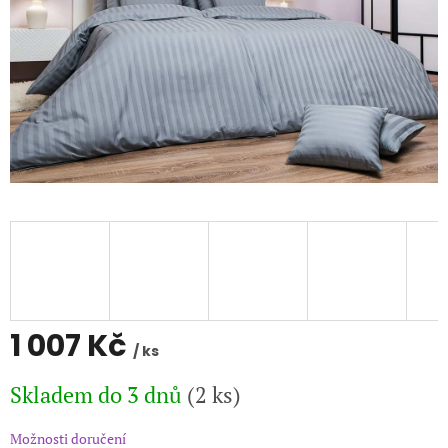
1 007 Kč
/ ks
Měrná
Skladem do 3 dnů
(2 ks)
cena:
Možnosti doručení