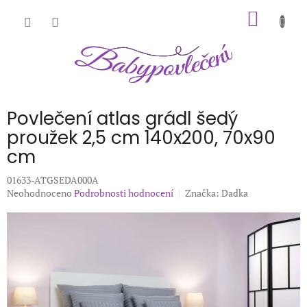
Přejít
NÁKUP
na
obsah
KOŠÍK
Povlečení atlas grádl šedý
proužek 2,5 cm 140x200, 70x90
cm
01633-ATGSEDA000A
Průměrné
Neohodnoceno
Podrobnosti hodnocení
Značka:
Dadka
hodnocení
produktu
je
0,0
z
5
hvězdiček.