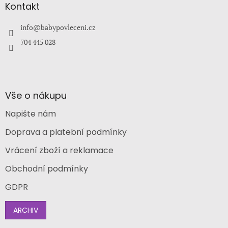
a
Kontakt
t
í
info
@
babypovleceni.cz
704 445 028
Vše o nákupu
Napište nám
Doprava a platební podmínky
Vrácení zboží a reklamace
Obchodní podmínky
GDPR
ARCHIV